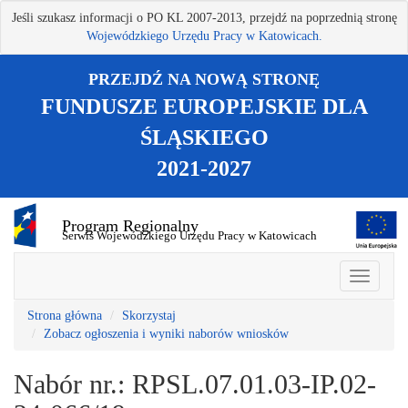
Przejdź
Jeśli szukasz informacji o PO KL 2007-2013, przejdź na poprzednią stronę
do
Wojewódzkiego Urzędu Pracy w Katowicach.
treści
głównej
PRZEJDŹ NA NOWĄ STRONĘ
FUNDUSZE EUROPEJSKIE DLA
ŚLĄSKIEGO
2021-2027
Program Regionalny
Serwis Wojewódzkiego Urzędu Pracy w Katowicach
Strona główna
Skorzystaj
Zobacz ogłoszenia i wyniki naborów wniosków
Nabór nr.: RPSL.07.01.03-IP.02-