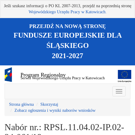
Przejdź
Jeśli szukasz informacji o PO KL 2007-2013, przejdź na poprzednią stronę
do
Wojewódzkiego Urzędu Pracy w Katowicach.
treści
głównej
PRZEJDŹ NA NOWĄ STRONĘ
FUNDUSZE EUROPEJSKIE DLA
ŚLĄSKIEGO
2021-2027
Program Regionalny
Serwis Wojewódzkiego Urzędu Pracy w Katowicach
Strona główna
Skorzystaj
Zobacz ogłoszenia i wyniki naborów wniosków
Nabór nr.: RPSL.11.04.02-IP.02-