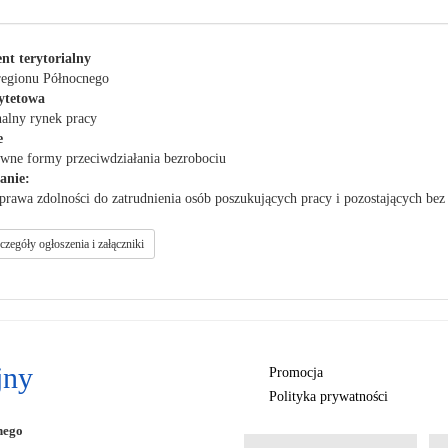
nt terytorialny
egionu Północnego
ytetowa
nalny rynek pracy
e
ywne formy przeciwdziałania bezrobociu
anie:
prawa zdolności do zatrudnienia osób poszukujących pracy i pozostających be
Pokaż szczegóły ogłoszenia i załączniki
jny
Promocja
Polityka prywatności
nego