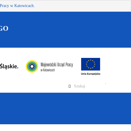
Pracy w Katowicach.
GO
wyszukaj
Szukaj
w
serwisie