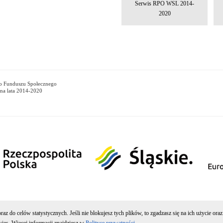
Serwis RPO WSL 2014-
2020
go Funduszu Społecznego
na lata 2014-2020
rząd Pracy w Katowicach jest jednostką organizacyjną Samorządu Województ
z do celów statystycznych. Jeśli nie blokujesz tych plików, to zgadzasz się na ich użycie or