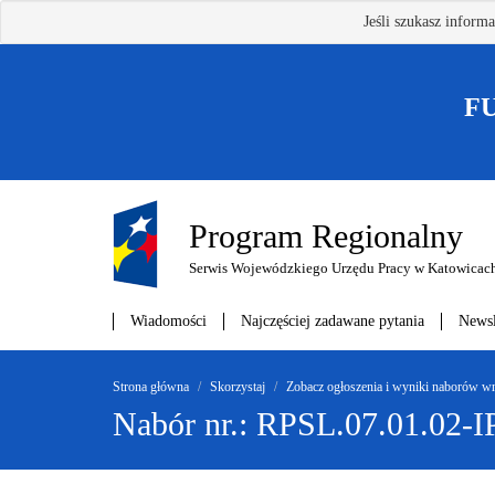
Przejdź
Jeśli szukasz inform
do
treści
głównej
F
Program Regionalny
Serwis Wojewódzkiego Urzędu Pracy w Katowicac
Wiadomości
Najczęściej zadawane pytania
Newsl
Strona główna
Skorzystaj
Zobacz ogłoszenia i wyniki naborów 
Nabór nr.: RPSL.07.01.02-I