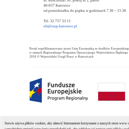
ul. Kościuszki 30; pokój nr 2, parter
40-037 Katowice
od poniedziałku do piątku w godzinach 7.30 – 15.30
Tel. 32 757 33 11
efs@wup-katowice.pl
Portal współfinansowany przez Unię Europejską ze środków Europejskie
w ramach Regionalnego Programu Operacyjnego Województwa Śląskiego 
2016 © Wojewódzki Urząd Pracy w Katowicach
Wojewódzki U
Serwis używa plików cookies, aby ułatwić Internautom korzystanie z naszych stron www ora