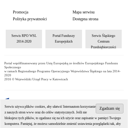
Promocja
Mapa serwisu
Polityka prywatności
Dostępna strona
Serwis RPO WSL
Portal Funduszy
Serwis Śląskiego
2014-2020
Europejskich
Centrum
Przedsiębiorczości
Portal współfinansowany przez Unię Europejską ze środków Europejskiego Funduszu
Społecznego
w ramach Regionalnego Programu Operacyjnego Województwa Śląskiego na lata 2014-
2020
2016 © Wojewódzki Urząd Pracy w Katowicach
Serwis używa plików cookies, aby ułatwić Internautom korzystanie
Zgadzam się
z naszych stron www oraz do celów statystycznych. Jeśli nie
Wojewódzki Urząd Pracy w Katowicach jest jednostką organizacyjną
blokujesz tych plików, to zgadzasz się na ich użycie oraz zapisanie w pamięci Twojego
Samorządu Województwa Śląskiego.
komputera. Pamiętaj, że możesz samodzielnie zmienić ustawienia przeglądarki tak, aby