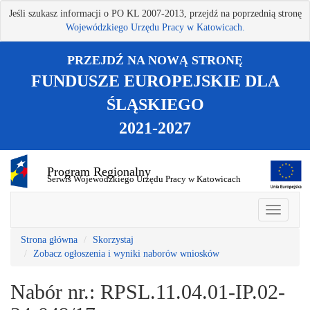
Przejdź
Jeśli szukasz informacji o PO KL 2007-2013, przejdź na poprzednią stronę
do
Wojewódzkiego Urzędu Pracy w Katowicach.
treści
głównej
PRZEJDŹ NA NOWĄ STRONĘ
FUNDUSZE EUROPEJSKIE DLA
ŚLĄSKIEGO
2021-2027
Program Regionalny
Serwis Wojewódzkiego Urzędu Pracy w Katowicach
Strona główna
Skorzystaj
Zobacz ogłoszenia i wyniki naborów wniosków
Nabór nr.: RPSL.11.04.01-IP.02-