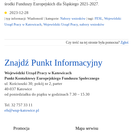
środki Funduszy Europejskich dla Śląskiego 2021-2027.
2023-12-28
| typ informacji: Wiadomość
| kategorie:
Nabory wniosków
| tagi:
FESL
,
Wojewódzki
Urząd Pracy w Katowicach
,
Wojewódzki Urząd Pracy
,
nabory wniosków
Czy treść na tej stronie była pomocna?
Zgłoś
Znajdź Punkt Informacyjny
Wojewódzki Urząd Pracy w Katowicach
Punkt Kontaktowy Europejskiego Funduszu Społecznego
ul. Kościuszki 30; pokój nr 2, parter
40-037 Katowice
od poniedziałku do piątku w godzinach 7.30 – 15.30
Tel. 32 757 33 11
efs@wup-katowice.pl
Promocja
Mapa serwisu