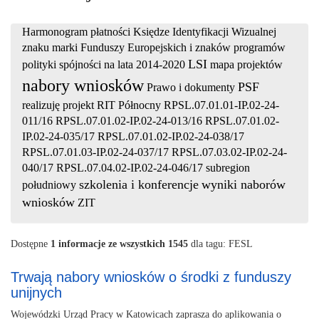
Harmonogram płatności
Księdze Identyfikacji Wizualnej
znaku marki Funduszy Europejskich i znaków programów
LSI
polityki spójności na lata 2014-2020
mapa projektów
nabory wniosków
PSF
Prawo i dokumenty
realizuję projekt
RIT Północny
RPSL.07.01.01-IP.02-24-
011/16
RPSL.07.01.02-IP.02-24-013/16
RPSL.07.01.02-
IP.02-24-035/17
RPSL.07.01.02-IP.02-24-038/17
RPSL.07.01.03-IP.02-24-037/17
RPSL.07.03.02-IP.02-24-
040/17
RPSL.07.04.02-IP.02-24-046/17
subregion
szkolenia i konferencje
wyniki naborów
południowy
wniosków
ZIT
Dostępne
1 informacje ze wszystkich 1545
dla tagu: FESL
Trwają nabory wniosków o środki z funduszy
unijnych
Wojewódzki Urząd Pracy w Katowicach zaprasza do aplikowania o