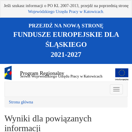
Przejdź
Jeśli szukasz informacji o PO KL 2007-2013, przejdź na poprzednią stronę
do
Wojewódzkiego Urzędu Pracy w Katowicach.
treści
głównej
PRZEJDŹ NA NOWĄ STRONĘ
FUNDUSZE EUROPEJSKIE DLA
ŚLĄSKIEGO
2021-2027
Program Regionalny
Serwis Wojewódzkiego Urzędu Pracy w Katowicach
Strona główna
Wyniki dla powiązanych
informacji