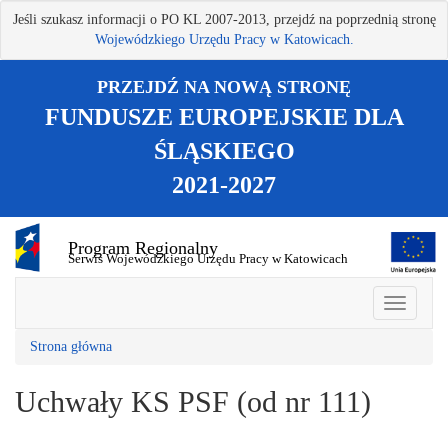
Przejdź
Jeśli szukasz informacji o PO KL 2007-2013, przejdź na poprzednią stronę
do
Wojewódzkiego Urzędu Pracy w Katowicach.
treści
głównej
PRZEJDŹ NA NOWĄ STRONĘ
FUNDUSZE EUROPEJSKIE DLA
ŚLĄSKIEGO
2021-2027
Program Regionalny
Serwis Wojewódzkiego Urzędu Pracy w Katowicach
Strona główna
Uchwały KS PSF (od nr 111)