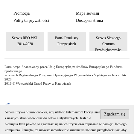
Promocja
Mapa serwisu
Polityka prywatności
Dostępna strona
Serwis RPO WSL
Portal Funduszy
Serwis Śląskiego
2014-2020
Europejskich
Centrum
Przedsiębiorczości
Portal współfinansowany przez Unię Europejską ze środków Europejskiego Funduszu
Społecznego
w ramach Regionalnego Programu Operacyjnego Województwa Śląskiego na lata 2014-
2020
2016 © Wojewódzki Urząd Pracy w Katowicach
Serwis używa plików cookies, aby ułatwić Internautom korzystanie
Zgadzam się
z naszych stron www oraz do celów statystycznych. Jeśli nie
Wojewódzki Urząd Pracy w Katowicach jest jednostką organizacyjną
blokujesz tych plików, to zgadzasz się na ich użycie oraz zapisanie w pamięci Twojego
Samorządu Województwa Śląskiego.
komputera. Pamiętaj, że możesz samodzielnie zmienić ustawienia przeglądarki tak, aby