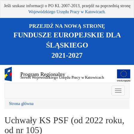
Przejdź
Jeśli szukasz informacji o PO KL 2007-2013, przejdź na poprzednią stronę
do
Wojewódzkiego Urzędu Pracy w Katowicach.
treści
głównej
PRZEJDŹ NA NOWĄ STRONĘ
FUNDUSZE EUROPEJSKIE DLA
ŚLĄSKIEGO
2021-2027
Program Regionalny
Serwis Wojewódzkiego Urzędu Pracy w Katowicach
Strona główna
Uchwały KS PSF (od 2022 roku,
od nr 105)