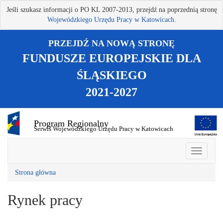
Przejdź
Jeśli szukasz informacji o PO KL 2007-2013, przejdź na poprzednią stronę
do
Wojewódzkiego Urzędu Pracy w Katowicach.
treści
głównej
PRZEJDŹ NA NOWĄ STRONĘ
FUNDUSZE EUROPEJSKIE DLA
ŚLĄSKIEGO
2021-2027
Program Regionalny
Serwis Wojewódzkiego Urzędu Pracy w Katowicach
Strona główna
Rynek pracy