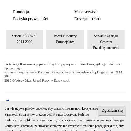
Promocja
Mapa serwisu
Polityka prywatności
Dostępna strona
Serwis RPO WSL
Portal Funduszy
Serwis Śląskiego
2014-2020
Europejskich
Centrum
Przedsiębiorczości
Portal współfinansowany przez Unię Europejską ze środków Europejskiego Funduszu
Społecznego
w ramach Regionalnego Programu Operacyjnego Województwa Śląskiego na lata 2014-
2020
2016 © Wojewódzki Urząd Pracy w Katowicach
Serwis używa plików cookies, aby ułatwić Internautom korzystanie
Zgadzam się
z naszych stron www oraz do celów statystycznych. Jeśli nie
Wojewódzki Urząd Pracy w Katowicach jest jednostką organizacyjną
blokujesz tych plików, to zgadzasz się na ich użycie oraz zapisanie w pamięci Twojego
Samorządu Województwa Śląskiego.
komputera. Pamiętaj, że możesz samodzielnie zmienić ustawienia przeglądarki tak, aby