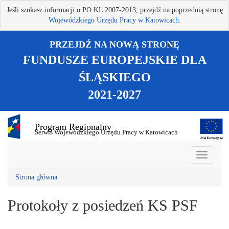
Przejdź
Jeśli szukasz informacji o PO KL 2007-2013, przejdź na poprzednią stronę
do
Wojewódzkiego Urzędu Pracy w Katowicach.
treści
głównej
PRZEJDŹ NA NOWĄ STRONĘ
FUNDUSZE EUROPEJSKIE DLA
ŚLĄSKIEGO
2021-2027
Program Regionalny
Serwis Wojewódzkiego Urzędu Pracy w Katowicach
Strona główna
Protokoły z posiedzeń KS PSF