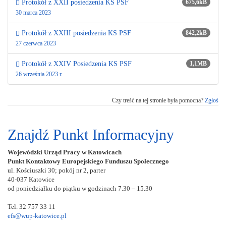
Protokół z XXII posiedzenia KS PSF
675,6kB
30 marca 2023
Protokół z XXIII posiedzenia KS PSF
842,2kB
27 czerwca 2023
Protokół z XXIV Posiedzenia KS PSF
1,1MB
26 września 2023 r.
Czy treść na tej stronie była pomocna?
Zgłoś
Znajdź Punkt Informacyjny
Wojewódzki Urząd Pracy w Katowicach
Punkt Kontaktowy Europejskiego Funduszu Społecznego
ul. Kościuszki 30; pokój nr 2, parter
40-037 Katowice
od poniedziałku do piątku w godzinach 7.30 – 15.30
Tel. 32 757 33 11
efs@wup-katowice.pl