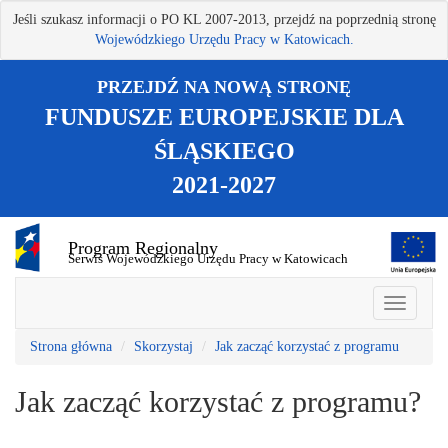
Przejdź
Jeśli szukasz informacji o PO KL 2007-2013, przejdź na poprzednią stronę
do
Wojewódzkiego Urzędu Pracy w Katowicach.
treści
głównej
PRZEJDŹ NA NOWĄ STRONĘ
FUNDUSZE EUROPEJSKIE DLA
ŚLĄSKIEGO
2021-2027
Program Regionalny
Serwis Wojewódzkiego Urzędu Pracy w Katowicach
Strona główna
Skorzystaj
Jak zacząć korzystać z programu
Jak zacząć korzystać z programu?