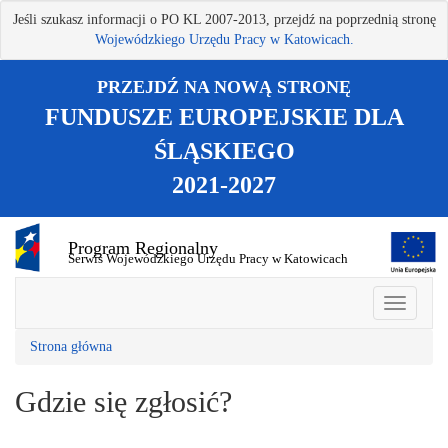
Przejdź
Jeśli szukasz informacji o PO KL 2007-2013, przejdź na poprzednią stronę
do
Wojewódzkiego Urzędu Pracy w Katowicach.
treści
głównej
PRZEJDŹ NA NOWĄ STRONĘ
FUNDUSZE EUROPEJSKIE DLA
ŚLĄSKIEGO
2021-2027
Program Regionalny
Serwis Wojewódzkiego Urzędu Pracy w Katowicach
Strona główna
Gdzie się zgłosić?