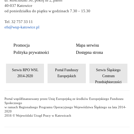
ul. Kościuszki 30; pokój nr 2, parter
40-037 Katowice
od poniedziałku do piątku w godzinach 7.30 – 15.30
Tel. 32 757 33 11
efs@wup-katowice.pl
Promocja
Mapa serwisu
Polityka prywatności
Dostępna strona
Serwis RPO WSL
Portal Funduszy
Serwis Śląskiego
2014-2020
Europejskich
Centrum
Przedsiębiorczości
Portal współfinansowany przez Unię Europejską ze środków Europejskiego Funduszu
Społecznego
w ramach Regionalnego Programu Operacyjnego Województwa Śląskiego na lata 2014-
2020
2016 © Wojewódzki Urząd Pracy w Katowicach