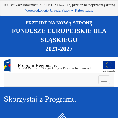
Przejdź
Jeśli szukasz informacji o PO KL 2007-2013, przejdź na poprzednią stronę
do
Wojewódzkiego Urzędu Pracy w Katowicach.
treści
głównej
PRZEJDŹ NA NOWĄ STRONĘ
FUNDUSZE EUROPEJSKIE DLA
ŚLĄSKIEGO
2021-2027
Program Regionalny
Serwis Wojewódzkiego Urzędu Pracy w Katowicach
Skorzystaj z Programu