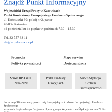
Znajdź Punkt Informacyjny
Wojewódzki Urząd Pracy w Katowicach
Punkt Kontaktowy Europejskiego Funduszu Społecznego
ul. Kościuszki 30; pokój nr 2, parter
40-037 Katowice
od poniedziałku do piątku w godzinach 7.30 – 15.30
Tel. 32 757 33 11
efs@wup-katowice.pl
Promocja
Mapa serwisu
Polityka prywatności
Dostępna strona
Serwis RPO WSL
Portal Funduszy
Serwis Śląskiego
2014-2020
Europejskich
Centrum
Przedsiębiorczości
Portal współfinansowany przez Unię Europejską ze środków Europejskiego Funduszu
Społecznego
w ramach Regionalnego Programu Operacyjnego Województwa Śląskiego na lata 2014-