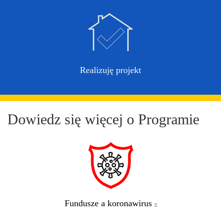
Realizuję projekt
Dowiedz się więcej o Programie
Strona
Fundusze a koronawirus
otwiera